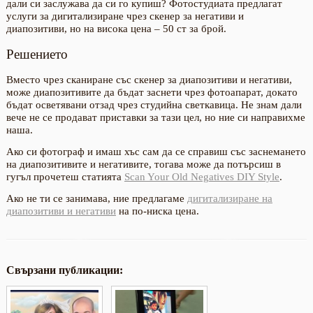
дали си заслужава да си го купиш? Фотостудиата предлагат
услуги за дигитализиране чрез скенер за негативи и
диапозитиви, но на висока цена – 50 ст за брой.
Решението
Вместо чрез сканиране със скенер за диапозитиви и негативи,
може диапозитивите да бъдат заснети чрез фотоапарат, докато
бъдат осветявани отзад чрез студийна светкавица. Не знам дали
вече не се продават приставки за тази цел, но ние си направихме
наша.
Ако си фотограф и имаш хъс сам да се справиш със заснемането
на диапозитивите и негативите, тогава може да потърсиш в
гугъл прочетеш статията
Scan Your Old Negatives DIY Style
.
Ако не ти се занимава, ние предлагаме
дигитализиране на
диапозитиви и негативи
на по-ниска цена.
Свързани публикации: