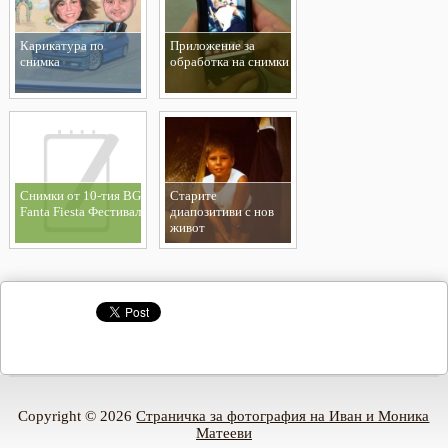
Карикатура по
Приложение за
снимка
обработка на снимки
Снимки от 10-тия BG
Старите
Fanta Fiesta Фестивал
диапозитиви с нов
живот
Copyright © 2026
Страничка за фотография на Иван и Моника
Матееви