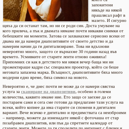
запокитени
някъде на някой
прашлясал рафт в
мазето. И сигурно
щяха да си останат там, но ни се роди син. Доста умуваме на
кого прилича, а пък и двамата нямаме почти никакви снимки от
бебешките ни моменти. Затова се захванахме сериозно всеки от
двама ни да намери диапозитивите от своето детство и да
намерим начин да ги дигитализираме. Това ни вдъхнови
невероятно много, защото се върнахме 30 години назад във
времето. Усмивките от старите ленти отново оживяха!
Припомних си как в детството ми някоя вечер баща ми ни
прожектираше кадри със специален проектор, който си беше
неговата запазена марка. Всъщност, диапозитивите бяха много
модерни едно време, бяха символ на новото.
Невероятно е, че днес почти не може да се намери свястна
услуга за
сканиране на диапозитиви
, особено в големи
количества, каквито имаме ние. Ето защо се заехме да се
постараем сами и сега сме готови да предлагаме тази услуга на
всеки, който копнее да има старите си спомени в дигитален
вариант. Вече всичко е дигитално и предимствата са неизброими
– например, можете да изненадате някой с фоточаша от стар
позабравен диапозитив, или пък да спретнете календар от
старите ленти. Можете да ги споделите по интернет с близки и