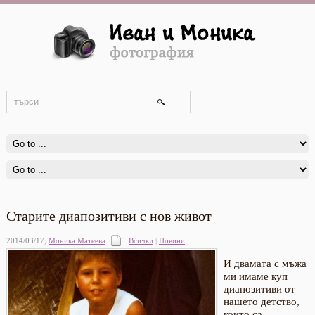
Старите диапозитиви с нов живот
2014/03/17
,
Моника Матеева
Всички
|
Новини
И двамата с мъжа
ми имаме куп
диапозитиви от
нашето детство,
които са